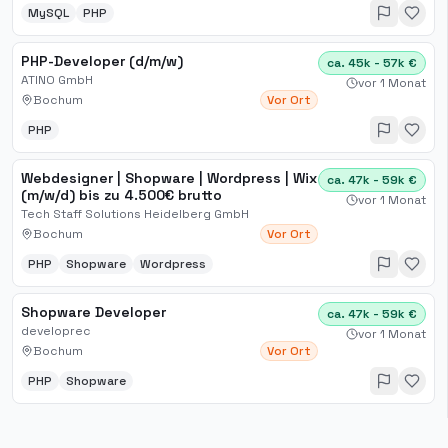
MySQL
PHP
PHP-Developer (d/m/w)
ca. 45k - 57k €
ATINO GmbH
vor 1 Monat
Bochum
Vor Ort
PHP
Webdesigner | Shopware | Wordpress | Wix
ca. 47k - 59k €
(m/w/d) bis zu 4.500€ brutto
vor 1 Monat
Tech Staff Solutions Heidelberg GmbH
Bochum
Vor Ort
PHP
Shopware
Wordpress
Shopware Developer
ca. 47k - 59k €
developrec
vor 1 Monat
Bochum
Vor Ort
PHP
Shopware