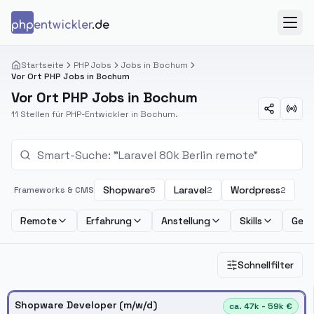
Zum Inhalt springen
php
entwickler
.de
Menü
Startseite
PHP Jobs
Jobs in Bochum
Vor Ort PHP Jobs in Bochum
Vor Ort PHP Jobs in Bochum
11 Stellen für PHP-Entwickler in Bochum.
Shopware
Laravel
Wordpress
Frameworks & CMS
5
2
2
Remote
Erfahrung
Anstellung
Skills
Geha
Schnellfilter
Shopware Developer (m/w/d)
ca. 47k - 59k €