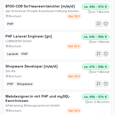
B100-C08 Softwareentwickler (m/w/d)
ca. 45k - 57k €
Jan Schreiner Private Arbeitsvermittlung Arbitex
vor 1 Woche
Bochum
Vor Ort
PHP
PHP Laravel Engineer [gn]
ca. 44k - 56k €
LUMASERV GmbH
vor 1 Monat
Bochum
Vor Ort
Laravel
PHP
Shopware Developer (m/w/d)
ca. 47k - 59k €
DIS AG
vor 1 Monat
Bochum
Vor Ort
PHP
Shopware
Webdesigner:in mit PHP und mySQL-
ca. 45k - 57k €
Kenntnissen
vor 2 Wochen
Alfatraining Bildungszentrum GmbH
Bochum
Vor Ort