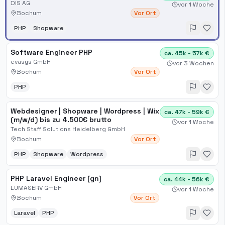
DIS AG
vor 1 Woche
Bochum
Vor Ort
PHP
Shopware
Software Engineer PHP
ca. 45k - 57k €
evasys GmbH
vor 3 Wochen
Bochum
Vor Ort
PHP
Webdesigner | Shopware | Wordpress | Wix
ca. 47k - 59k €
(m/w/d) bis zu 4.500€ brutto
vor 1 Woche
Tech Staff Solutions Heidelberg GmbH
Bochum
Vor Ort
PHP
Shopware
Wordpress
PHP Laravel Engineer [gn]
ca. 44k - 56k €
LUMASERV GmbH
vor 1 Woche
Bochum
Vor Ort
Laravel
PHP