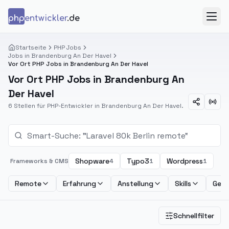
Zum Inhalt springen
php
entwickler
.de
Menü
Startseite
PHP Jobs
Jobs in Brandenburg An Der Havel
Vor Ort PHP Jobs in Brandenburg An Der Havel
Vor Ort PHP Jobs in Brandenburg An
Der Havel
6 Stellen für PHP-Entwickler in Brandenburg An Der Havel.
Shopware
Typo3
Wordpress
Frameworks & CMS
4
1
1
Remote
Erfahrung
Anstellung
Skills
Geha
Schnellfilter