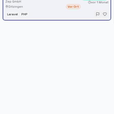
Zep GmbH
vor 1 Monat
Ditzingen
Vor Ort
Laravel
PHP