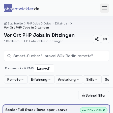
Zum Inhalt springen
php
entwickler
.de
Menü
Startseite
PHP Jobs
Jobs in Ditzingen
Vor Ort PHP Jobs in Ditzingen
Vor Ort PHP Jobs in Ditzingen
1 Stellen für PHP-Entwickler in Ditzingen.
Laravel
Frameworks & CMS
1
Remote
Erfahrung
Anstellung
Skills
Geha
Schnellfilter
Senior Full Stack Developer Laravel
ca. 55k - 69k €