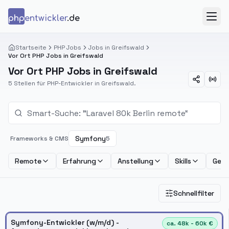
Zum Inhalt springen
php
entwickler
.de
Menü
Startseite
PHP Jobs
Jobs in Greifswald
Vor Ort PHP Jobs in Greifswald
Vor Ort PHP Jobs in Greifswald
5 Stellen für PHP-Entwickler in Greifswald.
Symfony
Frameworks & CMS
5
Remote
Erfahrung
Anstellung
Skills
Geha
Schnellfilter
Symfony-Entwickler (w/m/d) -
ca. 48k - 60k €