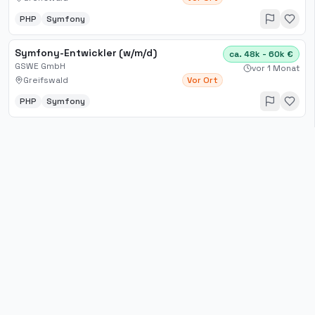
PHP
Symfony
Symfony-Entwickler (w/m/d)
ca. 48k - 60k €
GSWE GmbH
vor 1 Monat
Greifswald
Vor Ort
PHP
Symfony