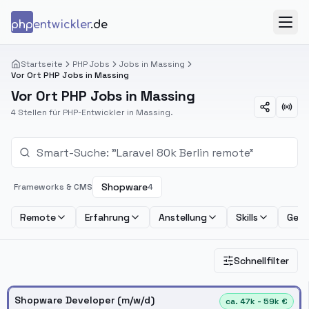
Zum Inhalt springen
php
entwickler
.de
Menü
Startseite
PHP Jobs
Jobs in Massing
Vor Ort PHP Jobs in Massing
Vor Ort PHP Jobs in Massing
4 Stellen für PHP-Entwickler in Massing.
Shopware
Frameworks & CMS
4
Remote
Erfahrung
Anstellung
Skills
Geha
Schnellfilter
Shopware Developer (m/w/d)
ca. 47k - 59k €