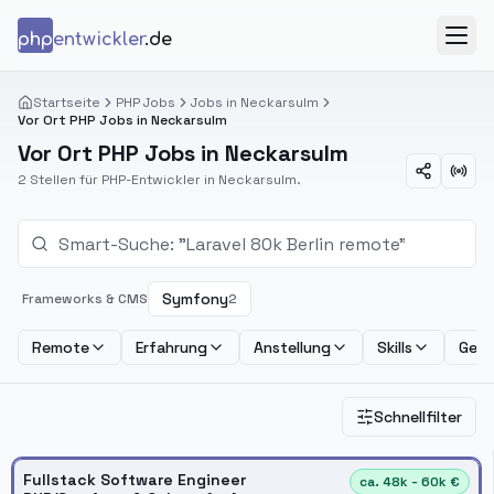
Zum Inhalt springen
php
entwickler
.de
Menü
Startseite
PHP Jobs
Jobs in Neckarsulm
Vor Ort PHP Jobs in Neckarsulm
Vor Ort PHP Jobs in Neckarsulm
2 Stellen für PHP-Entwickler in Neckarsulm.
Symfony
Frameworks & CMS
2
Remote
Erfahrung
Anstellung
Skills
Geha
Schnellfilter
Fullstack Software Engineer
ca. 48k - 60k €