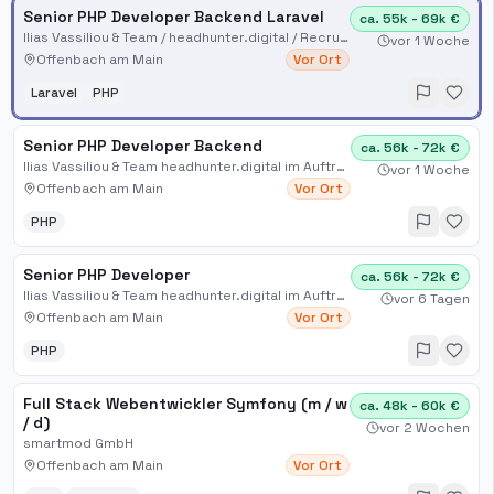
Senior PHP Developer Backend Laravel
ca. 55k - 69k €
Ilias Vassiliou & Team / headhunter.digital / Recruiting für Digital, Sales, IT, KI, Automation
vor 1 Woche
Offenbach am Main
Vor Ort
Laravel
PHP
Senior PHP Developer Backend
ca. 56k - 72k €
Ilias Vassiliou & Team headhunter.digital im Auftrag
vor 1 Woche
Offenbach am Main
Vor Ort
PHP
Senior PHP Developer
ca. 56k - 72k €
Ilias Vassiliou & Team headhunter.digital im Auftrag
vor 6 Tagen
Offenbach am Main
Vor Ort
PHP
Full Stack Webentwickler Symfony (m / w
ca. 48k - 60k €
/ d)
vor 2 Wochen
smartmod GmbH
Offenbach am Main
Vor Ort