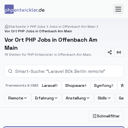
Zum Inhalt springen
php
entwickler
.de
Menü
Startseite
PHP Jobs
Jobs in Offenbach Am Main
Vor Ort PHP Jobs in Offenbach Am Main
Vor Ort PHP Jobs in Offenbach Am
Main
14 Stellen für PHP-Entwickler in Offenbach Am Main.
Laravel
Shopware
Symfony
Wor
Frameworks & CMS
5
4
3
Remote
Erfahrung
Anstellung
Skills
Geha
Schnellfilter