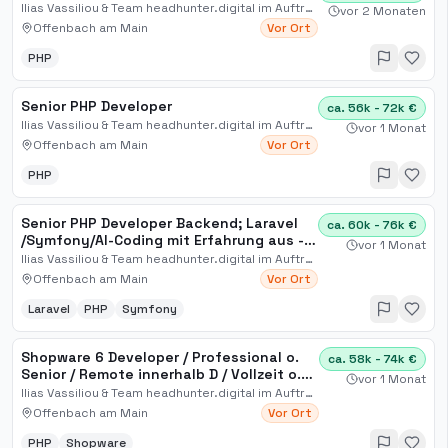
Ilias Vassiliou & Team headhunter.digital im Auftrag
vor 2 Monaten
Offenbach am Main
Vor Ort
PHP
Senior PHP Developer
ca. 56k - 72k €
Ilias Vassiliou & Team headhunter.digital im Auftrag
vor 1 Monat
Offenbach am Main
Vor Ort
PHP
Senior PHP Developer Backend; Laravel​
ca. 60k - 76k €
/Symfony​/AI-Coding mit Erfahrung aus -
vor 1 Monat
Traffic Web
Ilias Vassiliou & Team headhunter.digital im Auftrag
Offenbach am Main
Vor Ort
Laravel
PHP
Symfony
Shopware 6 Developer / Professional o.
ca. 58k - 74k €
Senior / Remote innerhalb D / Vollzeit o.
vor 1 Monat
Teilzeit / bis[...]
Ilias Vassiliou & Team headhunter.digital im Auftrag
Offenbach am Main
Vor Ort
PHP
Shopware