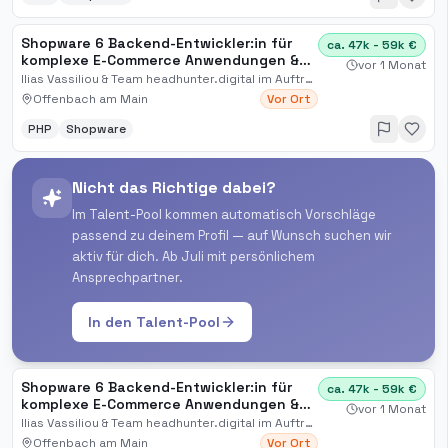
Shopware 6 Backend-Entwickler:in für
ca. 47k - 59k €
komplexe E-Commerce Anwendungen &
vor 1 Monat
Online-Shop Infrastrukturen / Region
Ilias Vassiliou & Team headhunter.digital im Auftrag
Rhein-Main o. Düsseldorf o. Remote (D)
Offenbach am Main
Vor Ort
PHP
Shopware
Nicht das Richtige dabei?
Im Talent-Pool kommen automatisch Vorschläge
passend zu deinem Profil — auf Wunsch suchen wir
aktiv für dich. Ab Juli mit persönlichem
Ansprechpartner.
In den Talent-Pool
Shopware 6 Backend-Entwickler:in für
ca. 47k - 59k €
komplexe E-Commerce Anwendungen &
vor 1 Monat
Online-Shop Infrastruktu[...]
Ilias Vassiliou & Team headhunter.digital im Auftrag
Offenbach am Main
Vor Ort