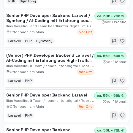
PHP
Symfony
Senior PHP Developer Backend Laravel /
ca. 60k - 76k €
Symfony / AI-Coding mit Erfahrung aus
vor 1 Woche
High-Traffic Web
Ilias Vassiliou and Team headhunter digital im Auftrag
Offenbach am Main
Vor Ort
Laravel
PHP
Symfony
(Senior) PHP Developer Backend Laravel /
ca. 55k - 69k €
AI-Coding mit Erfahrung aus High-Traffic
vor 1 Monat
Websites. Baue eine hochskalierte E-
Ilias Vassiliou & Team / headhunter.digital / Recruiting für Digital, Sales, IT, KI, Automation
Commerce-Plattform im Sachwert- &
Offenbach am Main
Vor Ort
Finanzhandel. *
Laravel
PHP
Senior PHP Developer Backend Laravel
ca. 55k - 69k €
Ilias Vassiliou & Team / headhunter.digital / Recruiting für Digital, Sales, IT, KI, Automation
vor 1 Monat
Offenbach am Main
Vor Ort
Laravel
PHP
Senior PHP Developer Backend
ca. 56k - 72k €