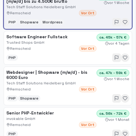
(m/w/d) bis zu 4.500€ brutto
vor 1 Woche
Tech Staff Solutions Heidelberg GmbH
Remscheid
Vor Ort
PHP
Shopware
Wordpress
Software Engineer Fullstack
ca. 45k - 57k €
Trusted Shops GmbH
vor 4 Tagen
Remscheid
Vor Ort
PHP
Webdesigner | Shopware (m/w/d) - bis
ca. 47k - 59k €
6000 Euro
vor 1 Woche
Tech Staff Solutions Heidelberg GmbH
Remscheid
Vor Ort
PHP
Shopware
Senior PHP-Entwickler
ca. 56k - 72k €
invokable GmbH
vor 1 Monat
Remscheid
Vor Ort
PHP