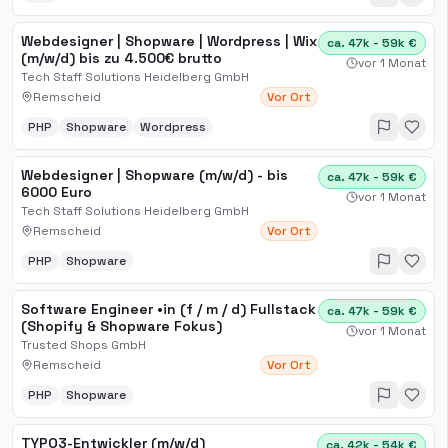
Webdesigner | Shopware | Wordpress | Wix
ca. 47k - 59k €
(m/w/d) bis zu 4.500€ brutto
vor 1 Monat
Tech Staff Solutions Heidelberg GmbH
Remscheid
Vor Ort
PHP
Shopware
Wordpress
Webdesigner | Shopware (m/w/d) - bis
ca. 47k - 59k €
6000 Euro
vor 1 Monat
Tech Staff Solutions Heidelberg GmbH
Remscheid
Vor Ort
PHP
Shopware
Software Engineer •in (f / m / d) Fullstack
ca. 47k - 59k €
(Shopify & Shopware Fokus)
vor 1 Monat
Trusted Shops GmbH
Remscheid
Vor Ort
PHP
Shopware
TYPO3-Entwickler (m/w/d)
ca. 42k - 54k €