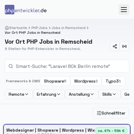
Zum Inhalt springen
php
entwickler
.de
Menü
Startseite
PHP Jobs
Jobs in Remscheid
Vor Ort PHP Jobs in Remscheid
Vor Ort PHP Jobs in Remscheid
8 Stellen für PHP-Entwickler in Remscheid.
Shopware
Wordpress
Typo3
Frameworks & CMS
5
2
1
Remote
Erfahrung
Anstellung
Skills
Geha
Schnellfilter
Webdesigner | Shopware | Wordpress | Wix
ca. 47k - 59k €