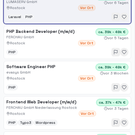
LUMASERV GmbH
vor 6 Tagen
Rostock
Vor Ort
Laravel
PHP
PHP Backend Developer (m/w/d)
ca. 39k - 49k €
FERCHAU GmbH
vor 5 Tagen
Rostock
Vor Ort
PHP
Software Engineer PHP
ca. 39k - 49k €
evasys GmbH
vor 3 Wochen
Rostock
Vor Ort
PHP
Frontend Web Developer (m/w/d)
ca. 37k - 47k €
FERCHAU GmbH Niederlassung Rostock
vor 3 Tagen
Rostock
Vor Ort
PHP
Typo3
Wordpress