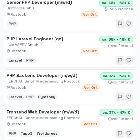
Senior PHP Developer (m/w/d)
ca. 48k - 62k €
Unitpool GmbH
vor 3 Wochen
Rostock
Vor Ort
PHP
PHP Laravel Engineer [gn]
ca. 38k - 48k €
LUMASERV GmbH
vor 1 Monat
Rostock
Vor Ort
Laravel
PHP
PHP Backend Developer (m/w/d)
ca. 41k - 53k €
FERCHAU GmbH Niederlassung Rostock
vor 1 Monat
Rostock
Vor Ort
Laravel
PHP
Symfony
Frontend Web Developer (m/w/d)
ca. 37k - 47k €
FERCHAU GmbH Niederlassung Rostock
vor 1 Monat
Rostock
Vor Ort
PHP
Typo3
Wordpress