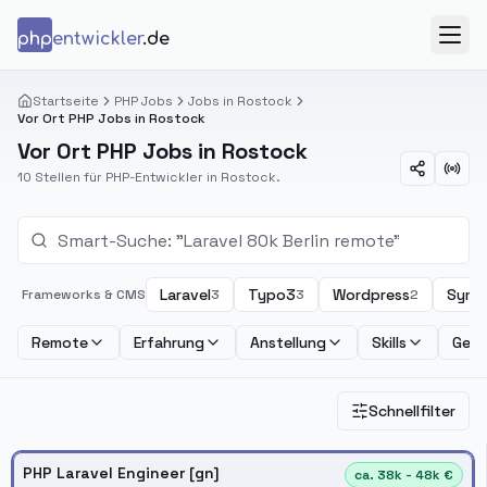
Zum Inhalt springen
php
entwickler
.de
Menü
Startseite
PHP Jobs
Jobs in Rostock
Vor Ort PHP Jobs in Rostock
Vor Ort PHP Jobs in Rostock
10 Stellen für PHP-Entwickler in Rostock.
Laravel
Typo3
Wordpress
Symf
Frameworks & CMS
3
3
2
Remote
Erfahrung
Anstellung
Skills
Geha
Schnellfilter
PHP Laravel Engineer [gn]
ca. 38k - 48k €