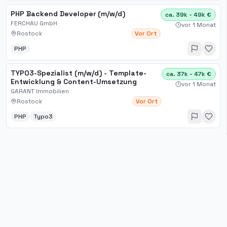
PHP Backend Developer (m/w/d)
ca. 39k - 49k €
FERCHAU GmbH
vor 1 Monat
Rostock
Vor Ort
PHP
TYPO3-Spezialist (m/w/d) - Template-
ca. 37k - 47k €
Entwicklung & Content-Umsetzung
vor 1 Monat
GARANT Immobilien
Rostock
Vor Ort
PHP
Typo3