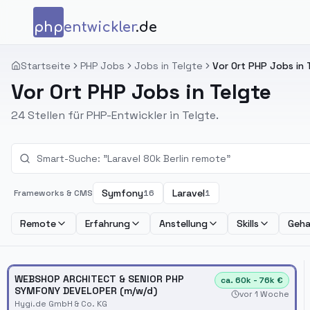
Zum Inhalt springen
php
entwickler
.de
Startseite
PHP Jobs
Jobs in Telgte
Vor Ort PHP Jobs in 
Vor Ort PHP Jobs in Telgte
24 Stellen für PHP-Entwickler in Telgte.
Symfony
Laravel
Frameworks & CMS
16
1
Remote
Erfahrung
Anstellung
Skills
Geha
WEBSHOP ARCHITECT & SENIOR PHP
ca. 60k - 76k €
SYMFONY DEVELOPER (m/w/d)
vor 1 Woche
Hygi.de GmbH & Co. KG