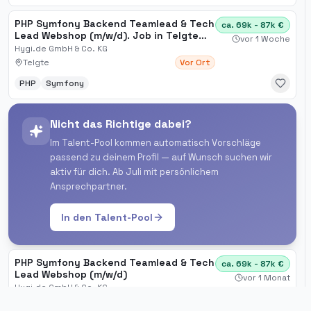
PHP Symfony Backend Teamlead & Tech
ca. 69k - 87k €
Lead Webshop (m/w/d). Job in Telgte
vor 1 Woche
German Careers
Hygi.de GmbH & Co. KG
Telgte
Vor Ort
PHP
Symfony
Nicht das Richtige dabei?
Im Talent-Pool kommen automatisch Vorschläge
passend zu deinem Profil — auf Wunsch suchen wir
aktiv für dich. Ab Juli mit persönlichem
Ansprechpartner.
In den Talent-Pool
PHP Symfony Backend Teamlead & Tech
ca. 69k - 87k €
Lead Webshop (m/w/d)
vor 1 Monat
Hygi.de GmbH & Co. KG
Telgte
Vor Ort