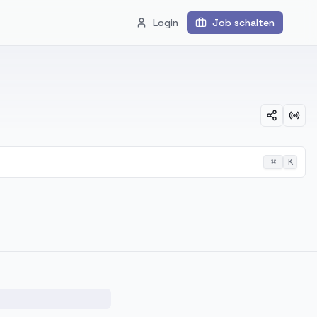
Login
Job schalten
⌘
K