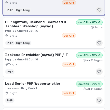
Telgte
Vor Ort
PHP
Symfony
PHP Symfony Backend Teamlead &
ca. 69k - 87k €
Techlead Webshop (m/w/d)
Heute
Hygi.de GmbH & Co. KG
Telgte
Vor Ort
PHP
Symfony
Backend Entwickler (m/w/d) PHP / IT
ca. 45k - 57k €
Hygi.de GmbH & Co. KG
vor 2 Tagen
Telgte
Vor Ort
PHP
Lead Senior PHP Webentwickler
ca. 56k - 72k €
thor consulting GmbH
vor 2 Tagen
Telgte
Vor Ort
PHP