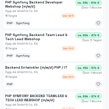
PHP Symfony Backend Developer
ca. 48k - 60k €
Webshop (m/w/d)
vor 1 Woche
Hygi.de GmbH & Co. KG
Telgte
Vor Ort
PHP
Symfony
PHP Symfony Backend Team Lead &
ca. 69k - 87k €
Tech Lead Webshop
vor 5 Tagen
Hygi.de GmbH & Co. KG
Telgte
Vor Ort
PHP
Symfony
Backend Entwickler (m/w/d) PHP / IT
ca. 45k - 57k €
Hygi.de GmbH & Co. KG
vor 1 Monat
Telgte
Vor Ort
PHP
PHP SYMFONY BACKEND TEAMLEAD &
ca. 69k - 87k €
TECH LEAD WEBSHOP (m/w/d)
vor 1 Woche
Hygi.de GmbH & Co. KG