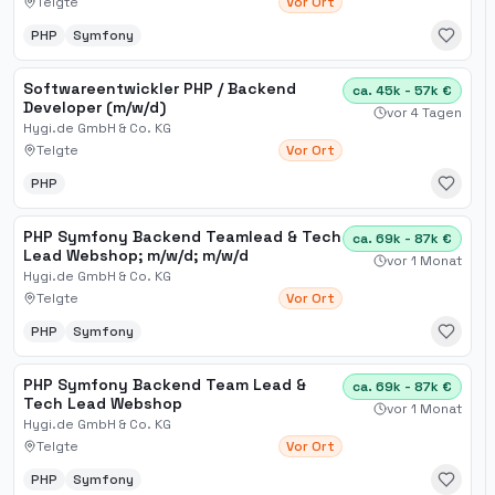
Telgte
Vor Ort
PHP
Symfony
Softwareentwickler PHP / Backend
ca. 45k - 57k €
Developer (m/w/d)
vor 4 Tagen
Hygi.de GmbH & Co. KG
Telgte
Vor Ort
PHP
PHP Symfony Backend Teamlead & Tech
ca. 69k - 87k €
Lead Webshop; m​/w​/d; m​/w​/d
vor 1 Monat
Hygi.de GmbH & Co. KG
Telgte
Vor Ort
PHP
Symfony
PHP Symfony Backend Team Lead &
ca. 69k - 87k €
Tech Lead Webshop
vor 1 Monat
Hygi.de GmbH & Co. KG
Telgte
Vor Ort
PHP
Symfony