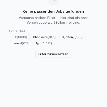
Keine passenden Jobs gefunden
Versuche andere Filter — hier sind ein paar
Vorschlaege wo Stellen frei sind:
TOP SKILLS
PHP
(
5690
)
Shopware
(
946
)
Symfony
(
622
)
Laravel
(
612
)
Typo3
(
316
)
Filter zurücksetzen