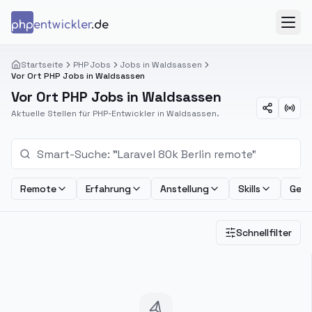
Zum Inhalt springen
php
entwickler
.de
Menü
Startseite
PHP Jobs
Jobs in Waldsassen
Vor Ort PHP Jobs in Waldsassen
Vor Ort PHP Jobs in Waldsassen
Aktuelle Stellen für PHP-Entwickler in Waldsassen.
Remote
Erfahrung
Anstellung
Skills
Geha
Schnellfilter