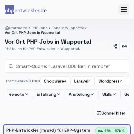
Zum Inhalt springen
php
entwickler
.de
Menü
Startseite
PHP Jobs
Jobs in Wuppertal
Vor Ort PHP Jobs in Wuppertal
Vor Ort PHP Jobs in Wuppertal
14 Stellen für PHP-Entwickler in Wuppertal.
Shopware
Laravel
Wordpress
S
Frameworks & CMS
4
3
2
Remote
Erfahrung
Anstellung
Skills
Geha
Schnellfilter
PHP-Entwickler (m/w/d) für ERP-System
ca. 45k - 57k €