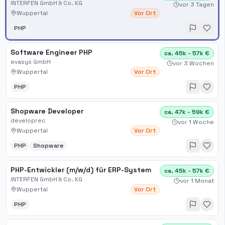
INTERFEN GmbH & Co. KG
vor 3 Tagen
Wuppertal
Vor Ort
PHP
Software Engineer PHP
ca. 45k - 57k €
evasys GmbH
vor 3 Wochen
Wuppertal
Vor Ort
PHP
Shopware Developer
ca. 47k - 59k €
developrec
vor 1 Woche
Wuppertal
Vor Ort
PHP
Shopware
PHP-Entwickler (m/w/d) für ERP-System
ca. 45k - 57k €
INTERFEN GmbH & Co. KG
vor 1 Monat
Wuppertal
Vor Ort
PHP