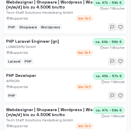
Webdesigner | Shopware | Wordpress | Wix
ca. 47k - 59k €
(m/w/d) bis zu 4.500€ brutto
vor 1 Woche
Tech Staff Solutions Heidelberg GmbH
Wuppertal
Vor Ort
PHP
Shopware
Wordpress
PHP Laravel Engineer [gn]
ca. 44k - 56k €
LUMASERV GmbH
vor 1 Woche
Wuppertal
Vor Ort
Laravel
PHP
PHP Developer
ca. 45k - 57k €
APRIORI
vor 1 Monat
Wuppertal
Vor Ort
PHP
Webdesigner | Shopware | Wordpress | Wix
ca. 47k - 59k €
(m/w/d) bis zu 4.500€ brutto
vor 1 Monat
Tech Staff Solutions Heidelberg GmbH
Wuppertal
Vor Ort