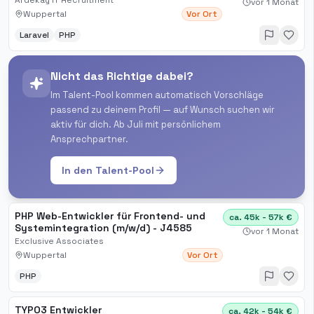
Ardekay IT Recruitment
vor 1 Monat
Wuppertal
Vor Ort
Laravel
PHP
Nicht das Richtige dabei?
Im Talent-Pool kommen automatisch Vorschläge
passend zu deinem Profil — auf Wunsch suchen wir
aktiv für dich. Ab Juli mit persönlichem
Ansprechpartner.
In den Talent-Pool
PHP Web-Entwickler für Frontend- und
ca. 45k - 57k €
Systemintegration (m/w/d) - J4585
vor 1 Monat
Exclusive Associates
Wuppertal
Vor Ort
PHP
TYPO3 Entwickler
ca. 42k - 54k €