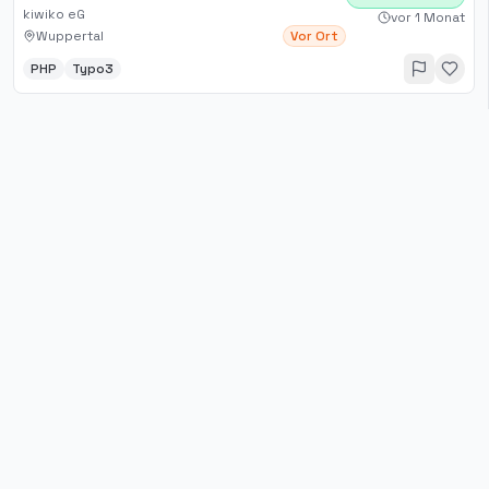
kiwiko eG
vor 1 Monat
Wuppertal
Vor Ort
PHP
Typo3