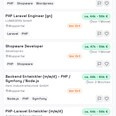
PHP
Shopware
Wordpress
PHP Laravel Engineer [gn]
ca. 44k - 56k €
LUMASERV GmbH
vor 1 Monat
Wuppertal
Vor Ort
Laravel
PHP
Shopware Developer
ca. 47k - 59k €
developrec
vor 1 Monat
Wuppertal
Vor Ort
PHP
Shopware
Backend Entwickler (m/w/d) – PHP /
ca. 48k - 60k €
Symfony / Node.js
vor 2 Wochen
item Industrietechnik GmbH
Wuppertal
Vor Ort
Node.js
PHP
Symfony
PHP-Laravel Entwickler (m/w/d)
ca. 44k - 56k €