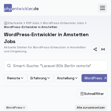
Zum Inhalt springen
php
entwickler
.de
Menü
Startseite
PHP Jobs
WordPress-Entwickler Jobs
WordPress-Entwickler in Amstetten
WordPress-Entwickler in Amstetten
Jobs
Aktuelle Stellen für WordPress-Entwickler in Amstetten
und Umgebung.
Remote
Erfahrung
Anstellung
WordPress
Schnellfilter
WordPress
Alle zuruecksetzen