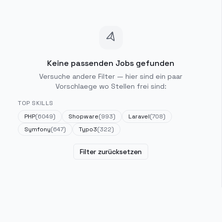
Keine passenden Jobs gefunden
Versuche andere Filter — hier sind ein paar
Vorschlaege wo Stellen frei sind:
TOP SKILLS
PHP
(
6049
)
Shopware
(
993
)
Laravel
(
708
)
Symfony
(
647
)
Typo3
(
322
)
Filter zurücksetzen