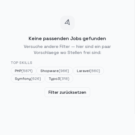
Keine passenden Jobs gefunden
Versuche andere Filter — hier sind ein paar
Vorschlaege wo Stellen frei sind:
TOP SKILLS
PHP
(
5871
)
Shopware
(
966
)
Laravel
(
660
)
Symfony
(
626
)
Typo3
(
318
)
Filter zurücksetzen