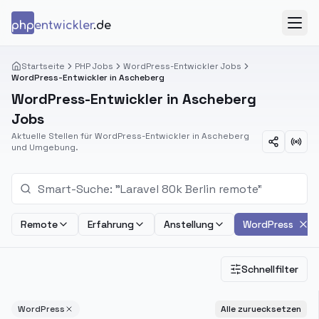
Zum Inhalt springen
php
entwickler
.de
Menü
Startseite
PHP Jobs
WordPress-Entwickler Jobs
WordPress-Entwickler in Ascheberg
WordPress-Entwickler in Ascheberg
Jobs
Aktuelle Stellen für WordPress-Entwickler in Ascheberg
und Umgebung.
Remote
Erfahrung
Anstellung
WordPress
Schnellfilter
WordPress
Alle zuruecksetzen