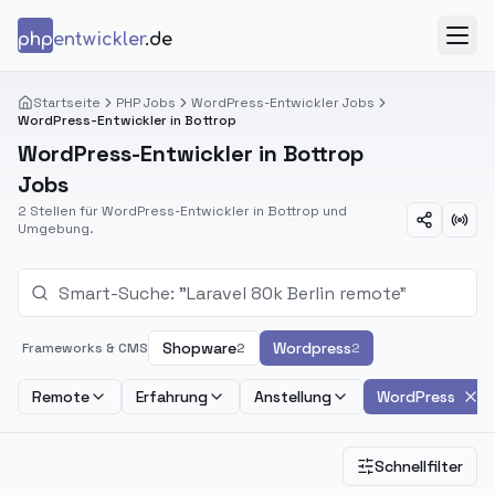
Zum Inhalt springen
php
entwickler
.de
Menü
Startseite
PHP Jobs
WordPress-Entwickler Jobs
WordPress-Entwickler in Bottrop
WordPress-Entwickler in Bottrop
Jobs
2 Stellen für WordPress-Entwickler in Bottrop und
Umgebung.
Shopware
Wordpress
Frameworks & CMS
2
2
Remote
Erfahrung
Anstellung
WordPress
Schnellfilter