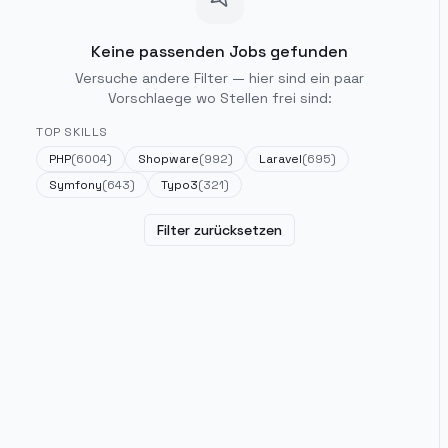
Keine passenden Jobs gefunden
Versuche andere Filter — hier sind ein paar
Vorschlaege wo Stellen frei sind:
TOP SKILLS
PHP
(
6004
)
Shopware
(
992
)
Laravel
(
695
)
Symfony
(
643
)
Typo3
(
321
)
Filter zurücksetzen