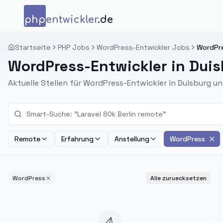
Zum Inhalt springen
php
entwickler
.de
Startseite
PHP Jobs
WordPress-Entwickler Jobs
WordPre
WordPress-Entwickler in Dui
Aktuelle Stellen für WordPress-Entwickler in Duisburg 
Remote
Erfahrung
Anstellung
WordPress
WordPress
Alle zuruecksetzen