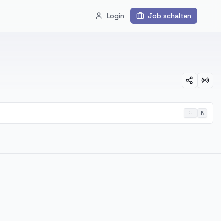
Login
Job schalten
⌘
K