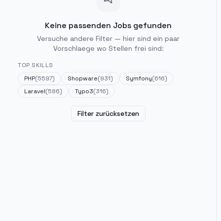
Keine passenden Jobs gefunden
Versuche andere Filter — hier sind ein paar
Vorschlaege wo Stellen frei sind:
TOP SKILLS
PHP
(
5597
)
Shopware
(
931
)
Symfony
(
616
)
Laravel
(
586
)
Typo3
(
316
)
Filter zurücksetzen