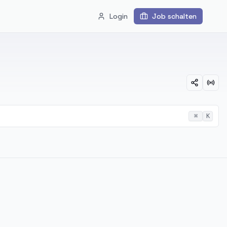
Login
Job schalten
⌘
K