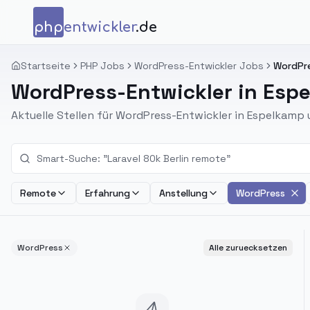
Zum Inhalt springen
php
entwickler
.de
Startseite
PHP Jobs
WordPress-Entwickler Jobs
WordPre
WordPress-Entwickler in Esp
Aktuelle Stellen für WordPress-Entwickler in Espelkam
Remote
Erfahrung
Anstellung
WordPress
WordPress
Alle zuruecksetzen