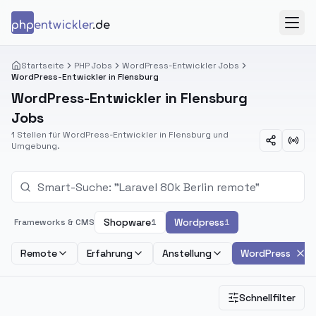
Zum Inhalt springen
php
entwickler
.de
Menü
Startseite
PHP Jobs
WordPress-Entwickler Jobs
WordPress-Entwickler in Flensburg
WordPress-Entwickler in Flensburg
Jobs
1 Stellen für WordPress-Entwickler in Flensburg und
Umgebung.
Shopware
Wordpress
Frameworks & CMS
1
1
Remote
Erfahrung
Anstellung
WordPress
Schnellfilter