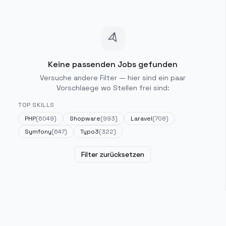
Keine passenden Jobs gefunden
Versuche andere Filter — hier sind ein paar
Vorschlaege wo Stellen frei sind:
TOP SKILLS
PHP
(
6049
)
Shopware
(
993
)
Laravel
(
708
)
Symfony
(
647
)
Typo3
(
322
)
Filter zurücksetzen