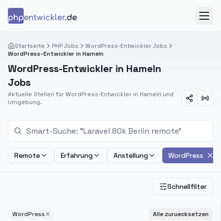
Zum Inhalt springen
php
entwickler
.de
Menü
Startseite
PHP Jobs
WordPress-Entwickler Jobs
WordPress-Entwickler in Hameln
WordPress-Entwickler in Hameln
Jobs
Aktuelle Stellen für WordPress-Entwickler in Hameln und
Umgebung.
Remote
Erfahrung
Anstellung
WordPress
Schnellfilter
WordPress
Alle zuruecksetzen