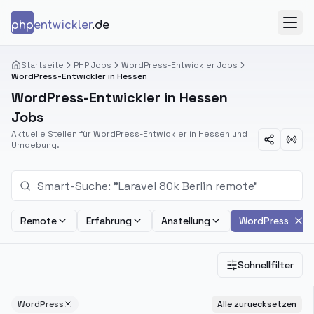
Zum Inhalt springen
php
entwickler
.de
Menü
Startseite
PHP Jobs
WordPress-Entwickler Jobs
WordPress-Entwickler in Hessen
WordPress-Entwickler in Hessen
Jobs
Aktuelle Stellen für WordPress-Entwickler in Hessen und
Umgebung.
Remote
Erfahrung
Anstellung
WordPress
Schnellfilter
WordPress
Alle zuruecksetzen