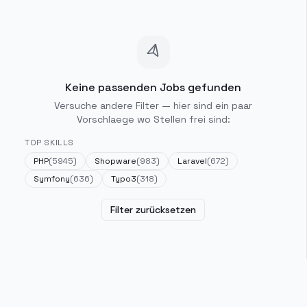
Keine passenden Jobs gefunden
Versuche andere Filter — hier sind ein paar
Vorschlaege wo Stellen frei sind:
TOP SKILLS
PHP
(
5945
)
Shopware
(
983
)
Laravel
(
672
)
Symfony
(
636
)
Typo3
(
318
)
Filter zurücksetzen