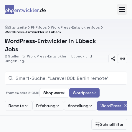
Zum Inhalt springen
php
entwickler
.de
Menü
Startseite
PHP Jobs
WordPress-Entwickler Jobs
WordPress-Entwickler in Lübeck
WordPress-Entwickler in Lübeck
Jobs
2 Stellen für WordPress-Entwickler in Lübeck und
Umgebung.
Shopware
Wordpress
Frameworks & CMS
2
2
Remote
Erfahrung
Anstellung
WordPress
Schnellfilter