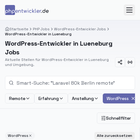
Zum Inhalt springen
php
entwickler
.de
Menü
Startseite
PHP Jobs
WordPress-Entwickler Jobs
WordPress-Entwickler in Lueneburg
WordPress-Entwickler in Lueneburg
Jobs
Aktuelle Stellen für WordPress-Entwickler in Lueneburg
und Umgebung.
Remote
Erfahrung
Anstellung
WordPress
Schnellfilter
WordPress
Alle zuruecksetzen