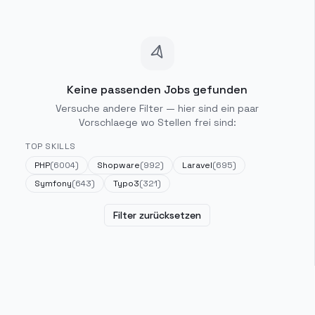
Keine passenden Jobs gefunden
Versuche andere Filter — hier sind ein paar
Vorschlaege wo Stellen frei sind:
TOP SKILLS
PHP
(
6004
)
Shopware
(
992
)
Laravel
(
695
)
Symfony
(
643
)
Typo3
(
321
)
Filter zurücksetzen