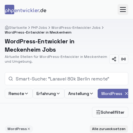
Zum Inhalt springen
php
entwickler
.de
Menü
Startseite
PHP Jobs
WordPress-Entwickler Jobs
WordPress-Entwickler in Meckenheim
WordPress-Entwickler in
Meckenheim Jobs
Aktuelle Stellen für WordPress-Entwickler in Meckenheim
und Umgebung.
Remote
Erfahrung
Anstellung
WordPress
Schnellfilter
WordPress
Alle zuruecksetzen