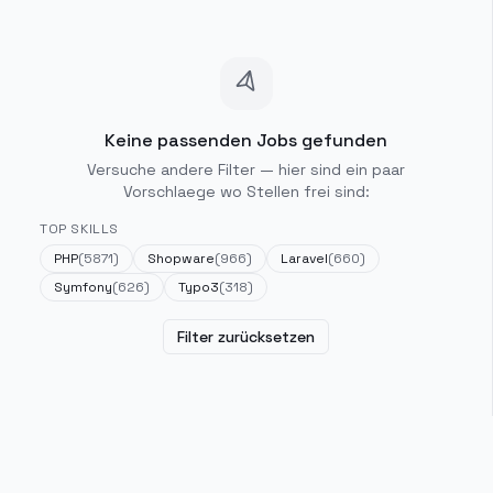
Keine passenden Jobs gefunden
Versuche andere Filter — hier sind ein paar
Vorschlaege wo Stellen frei sind:
TOP SKILLS
PHP
(
5871
)
Shopware
(
966
)
Laravel
(
660
)
Symfony
(
626
)
Typo3
(
318
)
Filter zurücksetzen