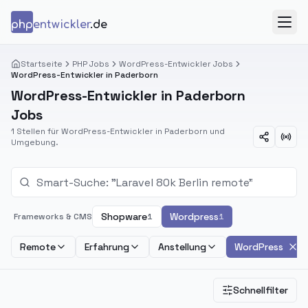
Zum Inhalt springen
php
entwickler
.de
Menü
Startseite
PHP Jobs
WordPress-Entwickler Jobs
WordPress-Entwickler in Paderborn
WordPress-Entwickler in Paderborn
Jobs
1 Stellen für WordPress-Entwickler in Paderborn und
Umgebung.
Shopware
Wordpress
Frameworks & CMS
1
1
Remote
Erfahrung
Anstellung
WordPress
Schnellfilter