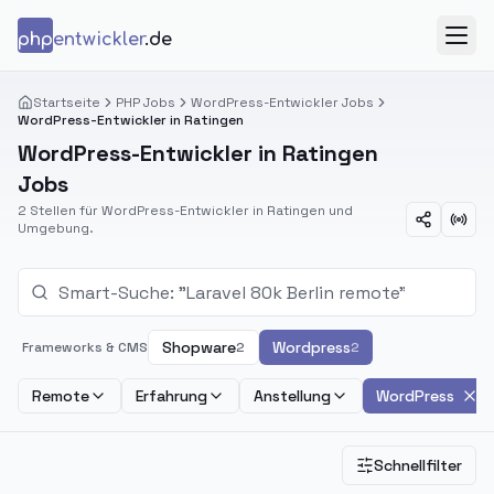
Zum Inhalt springen
php
entwickler
.de
Menü
Startseite
PHP Jobs
WordPress-Entwickler Jobs
WordPress-Entwickler in Ratingen
WordPress-Entwickler in Ratingen
Jobs
2 Stellen für WordPress-Entwickler in Ratingen und
Umgebung.
Shopware
Wordpress
Frameworks & CMS
2
2
Remote
Erfahrung
Anstellung
WordPress
Schnellfilter