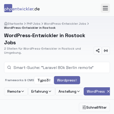
Zum Inhalt springen
php
entwickler
.de
Menü
Startseite
PHP Jobs
WordPress-Entwickler Jobs
WordPress-Entwickler in Rostock
WordPress-Entwickler in Rostock
Jobs
2 Stellen für WordPress-Entwickler in Rostock und
Umgebung.
Typo3
Wordpress
Frameworks & CMS
2
2
Remote
Erfahrung
Anstellung
WordPress
Schnellfilter