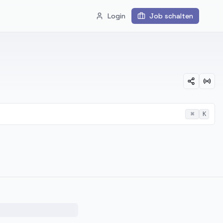
Login
Job schalten
⌘
K