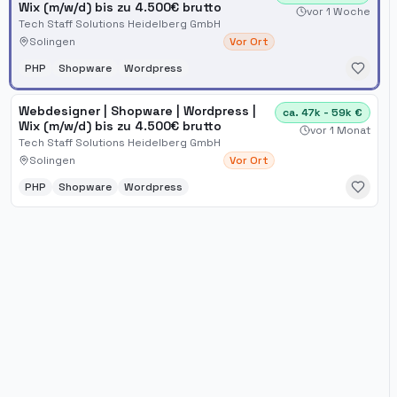
Wix (m/w/d) bis zu 4.500€ brutto
vor 1 Woche
Tech Staff Solutions Heidelberg GmbH
Solingen
Vor Ort
PHP
Shopware
Wordpress
Webdesigner | Shopware | Wordpress |
ca. 47k - 59k €
Wix (m/w/d) bis zu 4.500€ brutto
vor 1 Monat
Tech Staff Solutions Heidelberg GmbH
Solingen
Vor Ort
PHP
Shopware
Wordpress