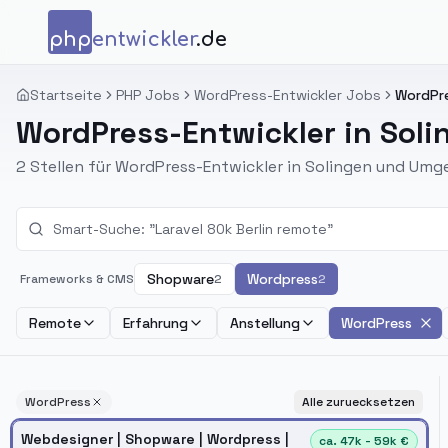
Zum Inhalt springen
php
entwickler
.de
Startseite
PHP Jobs
WordPress-Entwickler Jobs
WordPre
WordPress-Entwickler in Soli
2 Stellen für WordPress-Entwickler in Solingen und Umg
Shopware
Wordpress
Frameworks & CMS
2
2
Remote
Erfahrung
Anstellung
WordPress
WordPress
Alle zuruecksetzen
Webdesigner | Shopware | Wordpress |
ca. 47k - 59k €