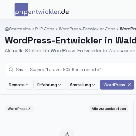
Zum Inhalt springen
php
entwickler
.de
Startseite
PHP Jobs
WordPress-Entwickler Jobs
WordPre
WordPress-Entwickler in Wal
Aktuelle Stellen für WordPress-Entwickler in Waldsass
Remote
Erfahrung
Anstellung
WordPress
WordPress
Alle zuruecksetzen