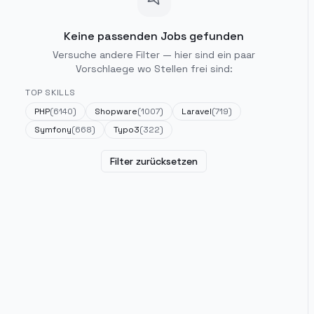
Keine passenden Jobs gefunden
Versuche andere Filter — hier sind ein paar
Vorschlaege wo Stellen frei sind:
TOP SKILLS
PHP
(
6140
)
Shopware
(
1007
)
Laravel
(
719
)
Symfony
(
668
)
Typo3
(
322
)
Filter zurücksetzen