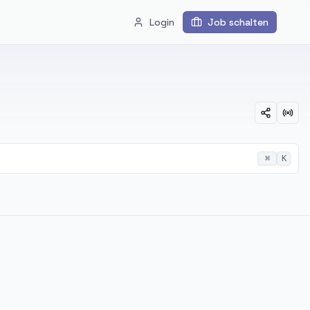
Login
Job schalten
⌘
K