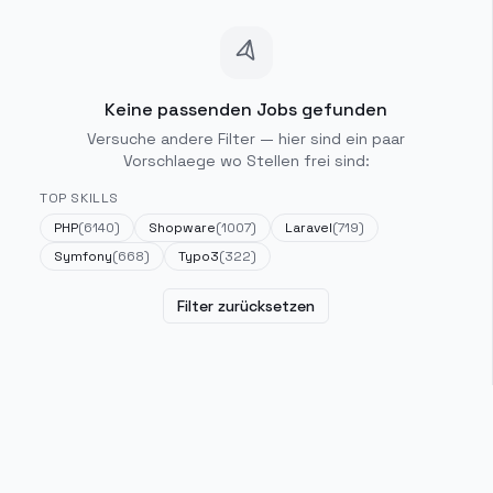
Keine passenden Jobs gefunden
Versuche andere Filter — hier sind ein paar
Vorschlaege wo Stellen frei sind:
TOP SKILLS
PHP
(
6140
)
Shopware
(
1007
)
Laravel
(
719
)
Symfony
(
668
)
Typo3
(
322
)
Filter zurücksetzen