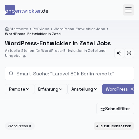
Zum Inhalt springen
php
entwickler
.de
Menü
Startseite
PHP Jobs
WordPress-Entwickler Jobs
WordPress-Entwickler in Zetel
WordPress-Entwickler in Zetel Jobs
Aktuelle Stellen für WordPress-Entwickler in Zetel und
Umgebung.
Remote
Erfahrung
Anstellung
WordPress
Schnellfilter
WordPress
Alle zuruecksetzen