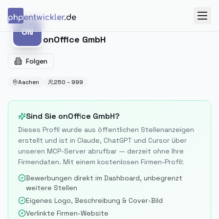
Zum Inhalt springen
php
entwickler
.de
Menü
ON
ON
onOffice GmbH
Folgen
Aachen
250 - 999
Sind Sie
onOffice GmbH
?
Dieses Profil wurde aus öffentlichen Stellenanzeigen
erstellt und ist in Claude, ChatGPT und Cursor über
unseren MCP-Server abrufbar — derzeit ohne Ihre
Firmendaten. Mit einem kostenlosen Firmen-Profil:
Bewerbungen direkt im Dashboard, unbegrenzt
weitere Stellen
Eigenes Logo, Beschreibung & Cover-Bild
Verlinkte Firmen-Website