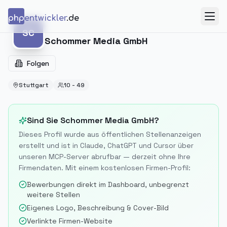
Zum Inhalt springen
php
entwickler
.de
Menü
SC
SC
Schommer Media GmbH
Folgen
Stuttgart
10 - 49
Sind Sie
Schommer Media GmbH
?
Dieses Profil wurde aus öffentlichen Stellenanzeigen
erstellt und ist in Claude, ChatGPT und Cursor über
unseren MCP-Server abrufbar — derzeit ohne Ihre
Firmendaten. Mit einem kostenlosen Firmen-Profil:
Bewerbungen direkt im Dashboard, unbegrenzt
weitere Stellen
Eigenes Logo, Beschreibung & Cover-Bild
Verlinkte Firmen-Website