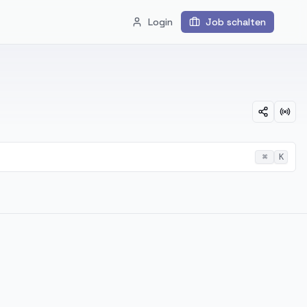
Login
Job schalten
⌘
K