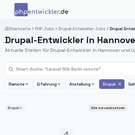
Zum Inhalt springen
php
entwickler
.de
Startseite
PHP Jobs
Drupal-Entwickler Jobs
Drupal-Entwi
Drupal-Entwickler in Hannove
Aktuelle Stellen für Drupal-Entwickler in Hannover und
Remote
Erfahrung
Anstellung
Drupal
Geh
Drupal
Alle zuruecksetzen