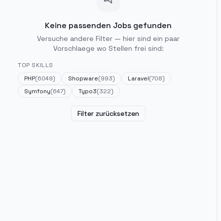
Keine passenden Jobs gefunden
Versuche andere Filter — hier sind ein paar
Vorschlaege wo Stellen frei sind:
TOP SKILLS
PHP
(
6049
)
Shopware
(
993
)
Laravel
(
708
)
Symfony
(
647
)
Typo3
(
322
)
Filter zurücksetzen