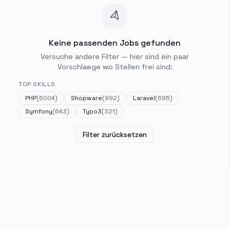
Keine passenden Jobs gefunden
Versuche andere Filter — hier sind ein paar
Vorschlaege wo Stellen frei sind:
TOP SKILLS
PHP
(
6004
)
Shopware
(
992
)
Laravel
(
695
)
Symfony
(
643
)
Typo3
(
321
)
Filter zurücksetzen