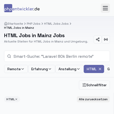
Zum Inhalt springen
php
entwickler
.de
Menü
Startseite
PHP Jobs
HTML Jobs Jobs
HTML Jobs in Mainz
HTML Jobs in Mainz Jobs
Aktuelle Stellen für HTML Jobs in Mainz und Umgebung.
Remote
Erfahrung
Anstellung
HTML
Geh
Schnellfilter
HTML
Alle zuruecksetzen