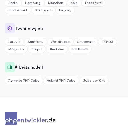
Berlin
Hamburg
München
Köln
Frankfurt
Düsseldorf
Stuttgart
Leipzig
Technologien
Laravel
Symfony
WordPress
Shopware
TYPO3
Magento
Drupal
Backend
Full Stack
Arbeitsmodell
Remote PHP Jobs
Hybrid PHP Jobs
Jobs vor Ort
php
entwickler
.de