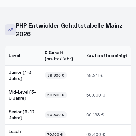
PHP Entwickler Gehaltstabelle Mainz
2026
Ø Gehalt
Level
Kaufkraftbereinigt
(brutto/Jahr)
PHP Entwickler Gehalt in
Mainz
nach Erfahrungslevel 2026
Junior (1–3
38.911
€
39.300
€
Jahre)
Mid-Level (3–
50.000
€
50.500
€
6 Jahre)
Senior (6–10
60.198
€
60.800
€
Jahre)
Lead /
69.406
€
70.100
€