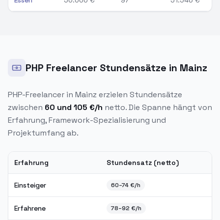
Essen
50.000
€
97
51.546
€
PHP Freelancer Stundensätze in Mainz
PHP-Freelancer in
Mainz
erzielen Stundensätze
zwischen
60
und
105
€/h
netto. Die Spanne hängt von
Erfahrung, Framework-Spezialisierung und
Projektumfang ab.
Erfahrung
Stundensatz (netto)
PHP Freelancer Stundensätze in
Mainz
2026
Einsteiger
60
–
74
€/h
Erfahrene
78
–
92
€/h