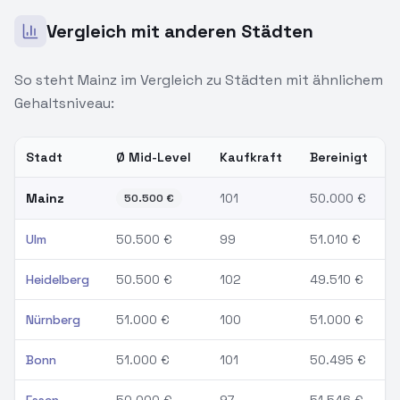
Vergleich mit anderen Städten
So steht
Mainz
im Vergleich zu Städten mit ähnlichem
Gehaltsniveau:
Stadt
Ø Mid-Level
Kaufkraft
Bereinigt
Gehaltsvergleich PHP-Entwickler:
Mainz
und vergleichbare Städ
Mainz
101
50.000
€
50.500
€
Ulm
50.500
€
99
51.010
€
Heidelberg
50.500
€
102
49.510
€
Nürnberg
51.000
€
100
51.000
€
Bonn
51.000
€
101
50.495
€