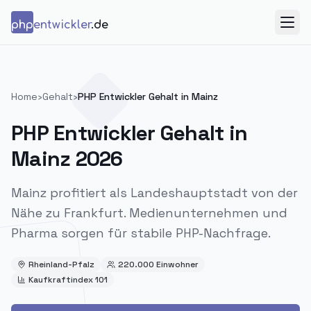
Zum Inhalt springen
php
entwickler
.de
Menü
Home
›
Gehalt
›
PHP Entwickler Gehalt in
Mainz
PHP Entwickler Gehalt in
Mainz
2026
Mainz profitiert als Landeshauptstadt von der
Nähe zu Frankfurt. Medienunternehmen und
Pharma sorgen für stabile PHP-Nachfrage.
Rheinland-Pfalz
220.000
Einwohner
Kaufkraftindex
101