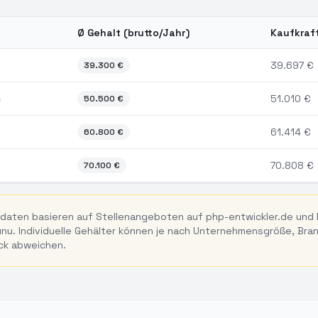
Ø Gehalt (brutto/Jahr)
Kaufkraf
n
Ulm
nach Erfahrungslevel 2026
39.697
€
39.300
€
)
51.010
€
50.500
€
61.414
€
60.800
€
70.808
€
70.100
€
daten basieren auf Stellenangeboten auf php-entwickler.de und
u. Individuelle Gehälter können je nach Unternehmensgröße, Bra
ck abweichen.