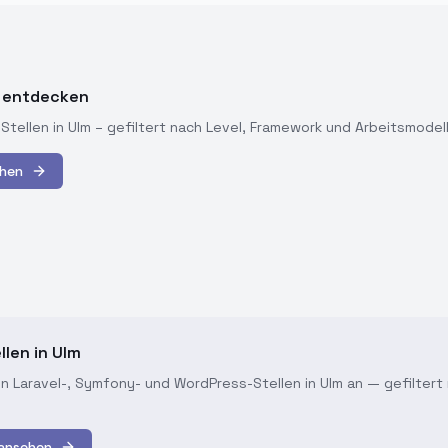
m entdecken
-Stellen in
Ulm
– gefiltert nach Level, Framework und Arbeitsmodell
hen
llen in Ulm
len Laravel-, Symfony- und WordPress-Stellen in Ulm an — gefilter
 ansehen