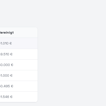
Bereinigt
51.010
€
49.510
€
50.000
€
51.000
€
50.495
€
51.546
€