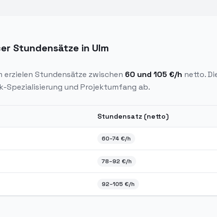
er Stundensätze in Ulm
m
erzielen Stundensätze zwischen
60
und
105
€/h
netto. D
k-Spezialisierung und Projektumfang ab.
Stundensatz (netto)
nsätze in
Ulm
2026
60
–
74
€/h
78
–
92
€/h
92
–
105
€/h