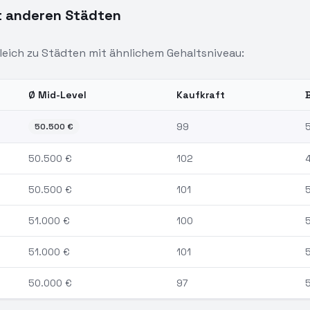
t anderen Städten
leich zu Städten mit ähnlichem Gehaltsniveau:
Ø Mid-Level
Kaufkraft
ntwickler:
Ulm
und vergleichbare Städte
99
50.500
€
50.500
€
102
50.500
€
101
51.000
€
100
51.000
€
101
50.000
€
97