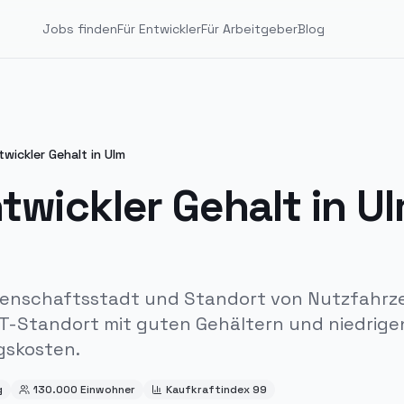
Jobs finden
Für Entwickler
Für Arbeitgeber
Blog
wickler Gehalt in
Ulm
twickler Gehalt in
U
issenschaftsstadt und Standort von Nutzfahrz
IT-Standort mit guten Gehältern und niedrige
gskosten.
g
130.000
Einwohner
Kaufkraftindex
99