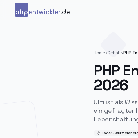
Zum Inhalt springen
php
entwickler
.de
Home
›
Gehalt
›
PHP Ent
PHP En
2026
Ulm ist als W
ein gefragter 
Lebenshaltun
Baden-Württember