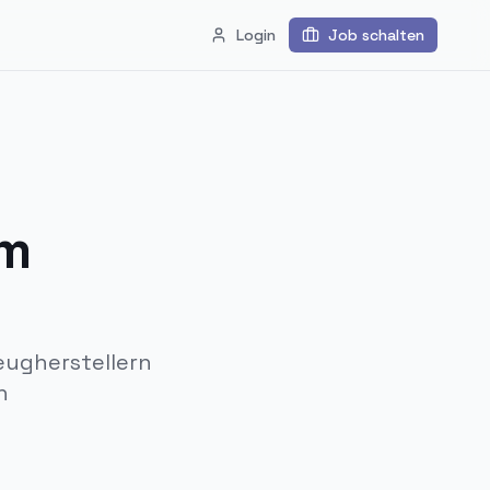
Login
Job schalten
lm
eugherstellern
n