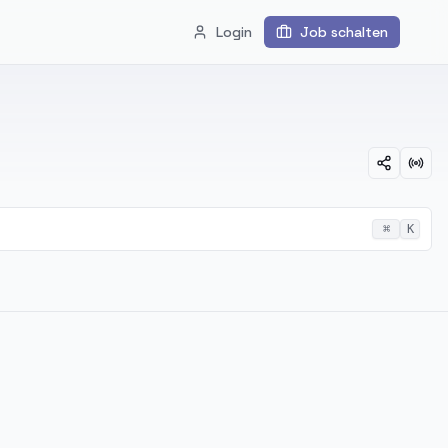
Login
Job schalten
⌘
K