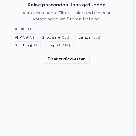
Keine passenden Jobs gefunden
Versuche andere Filter — hier sind ein paar
Vorschlaege wo Stellen frei sind:
TOP SKILLS
PHP
(
5945
)
Shopware
(
983
)
Laravel
(
672
)
Symfony
(
636
)
Typo3
(
318
)
Filter zurücksetzen