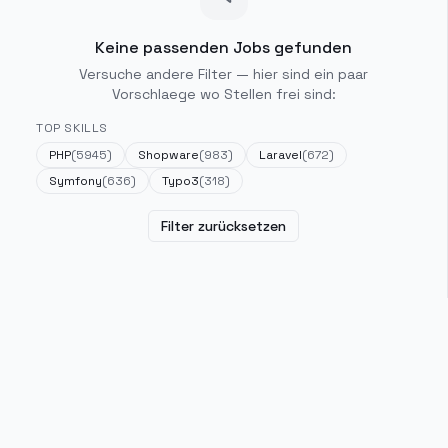
Keine passenden Jobs gefunden
Versuche andere Filter — hier sind ein paar
Vorschlaege wo Stellen frei sind:
TOP SKILLS
PHP
(
5945
)
Shopware
(
983
)
Laravel
(
672
)
Symfony
(
636
)
Typo3
(
318
)
Filter zurücksetzen