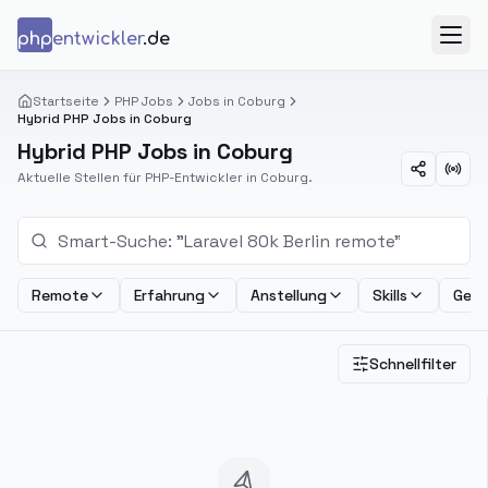
Zum Inhalt springen
php
entwickler
.de
Menü
Startseite
PHP Jobs
Jobs in Coburg
Hybrid PHP Jobs in Coburg
Hybrid PHP Jobs in Coburg
Aktuelle Stellen für PHP-Entwickler in Coburg.
Remote
Erfahrung
Anstellung
Skills
Geha
Schnellfilter