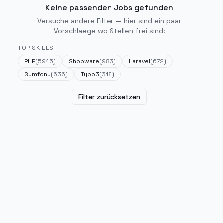
Keine passenden Jobs gefunden
Versuche andere Filter — hier sind ein paar
Vorschlaege wo Stellen frei sind:
TOP SKILLS
PHP
(
5945
)
Shopware
(
983
)
Laravel
(
672
)
Symfony
(
636
)
Typo3
(
318
)
Filter zurücksetzen