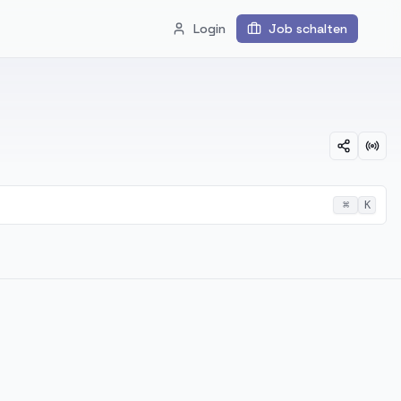
Login
Job schalten
⌘
K