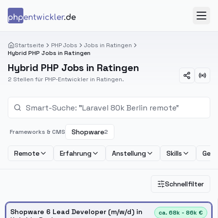
Zum Inhalt springen
php
entwickler
.de
Menü
Startseite
PHP Jobs
Jobs in Ratingen
Hybrid PHP Jobs in Ratingen
Hybrid PHP Jobs in Ratingen
2 Stellen für PHP-Entwickler in Ratingen.
Shopware
Frameworks & CMS
2
Remote
Erfahrung
Anstellung
Skills
Geha
Schnellfilter
Shopware 6 Lead Developer (m/w/d) in
ca. 68k - 86k €