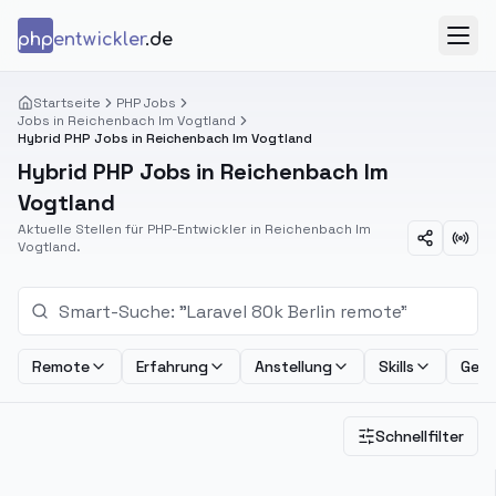
Zum Inhalt springen
php
entwickler
.de
Menü
Startseite
PHP Jobs
Jobs in Reichenbach Im Vogtland
Hybrid PHP Jobs in Reichenbach Im Vogtland
Hybrid PHP Jobs in Reichenbach Im
Vogtland
Aktuelle Stellen für PHP-Entwickler in Reichenbach Im
Vogtland.
Remote
Erfahrung
Anstellung
Skills
Geha
Schnellfilter