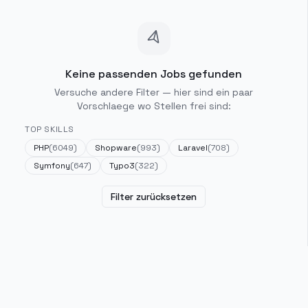
Keine passenden Jobs gefunden
Versuche andere Filter — hier sind ein paar
Vorschlaege wo Stellen frei sind:
TOP SKILLS
PHP
(
6049
)
Shopware
(
993
)
Laravel
(
708
)
Symfony
(
647
)
Typo3
(
322
)
Filter zurücksetzen