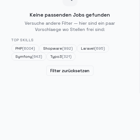
Keine passenden Jobs gefunden
Versuche andere Filter — hier sind ein paar
Vorschlaege wo Stellen frei sind:
TOP SKILLS
PHP
(
6004
)
Shopware
(
992
)
Laravel
(
695
)
Symfony
(
643
)
Typo3
(
321
)
Filter zurücksetzen