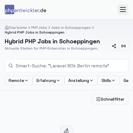
Zum Inhalt springen
php
entwickler
.de
Menü
Startseite
PHP Jobs
Jobs in Schoeppingen
Hybrid PHP Jobs in Schoeppingen
Hybrid PHP Jobs in Schoeppingen
Aktuelle Stellen für PHP-Entwickler in Schoeppingen.
Remote
Erfahrung
Anstellung
Skills
Geha
Schnellfilter