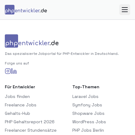
Zum Inhalt springen
php
entwickler
.de
Menü
php
entwickler
.de
Das spezialisierte Jobportal für PHP-Entwickler in Deutschland.
Folge uns auf
Für Entwickler
Top-Themen
Jobs finden
Laravel Jobs
Freelance Jobs
Symfony Jobs
Gehalts-Hub
Shopware Jobs
PHP Gehaltsreport 2026
WordPress Jobs
Freelancer Stundensätze
PHP Jobs Berlin