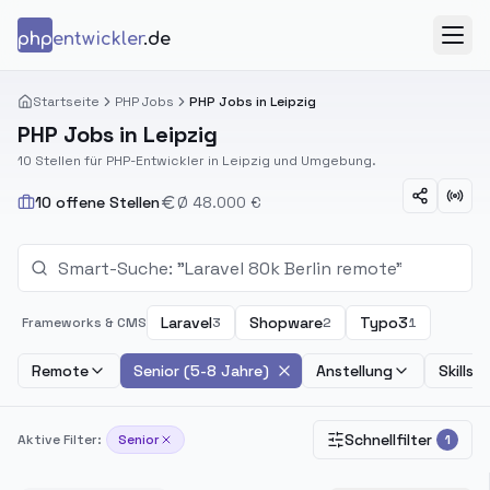
Zum Inhalt springen
php
entwickler
.de
Menü
Startseite
PHP Jobs
PHP Jobs in Leipzig
PHP Jobs in Leipzig
10 Stellen für PHP-Entwickler in Leipzig und Umgebung.
10 offene Stellen
Ø 48.000 €
Laravel
Shopware
Typo3
Frameworks & CMS
3
2
1
Remote
Senior (5-8 Jahre)
Anstellung
Skills
Schnellfilter
Aktive Filter:
Senior
1