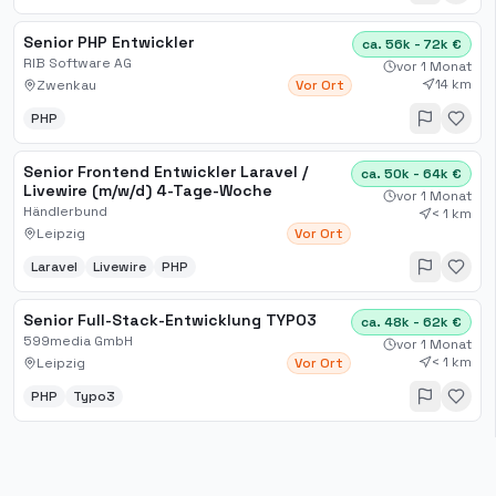
Senior PHP Entwickler
ca. 56k - 72k €
RIB Software AG
vor 1 Monat
14 km
Zwenkau
Vor Ort
PHP
Senior Frontend Entwickler Laravel /
ca. 50k - 64k €
Livewire (m/w/d) 4-Tage-Woche
vor 1 Monat
Händlerbund
< 1 km
Leipzig
Vor Ort
Laravel
Livewire
PHP
Senior Full-Stack-Entwicklung TYPO3
ca. 48k - 62k €
599media GmbH
vor 1 Monat
< 1 km
Leipzig
Vor Ort
PHP
Typo3