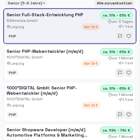
Senior (5-8 Jahre)
Alle zuruecksetzen
Senior Full-Stack-Entwicklung PHP
ca. 51k - 65k €
599media GmbH
vor 3 Tagen
< 1 km
Leipzig
Vor Ort
PHP
Senior PHP-Webentwickler (m/w/d)
ca. 51k - 65k €
1000°DIGITAL GmbH
vor 1 Monat
< 1 km
Leipzig
Vor Ort
PHP
1000°DIGITAL GmbH: Senior PHP-
ca. 51k - 65k €
Webentwickler (m/w/d)
vor 1 Monat
1000°DIGITAL GmbH
1.1 km
Leipzig
Vor Ort
PHP
Senior Shopware Developer (m/w/d)
ca. 58k - 74k €
Automotive Platforms & Marketing
vor 1 Monat