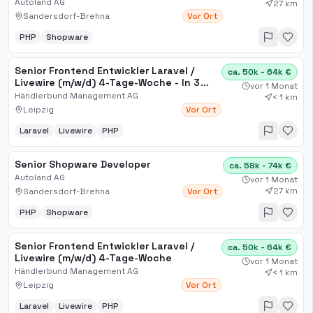
Automation
Autoland AG
27 km
Sandersdorf-Brehna
Vor Ort
PHP
Shopware
Senior Frontend Entwickler Laravel /
ca. 50k - 64k €
Livewire (m/w/d) 4-Tage-Woche - In 3
vor 1 Monat
Minuten erfolgreich bewerb
Händlerbund Management AG
< 1 km
Leipzig
Vor Ort
Laravel
Livewire
PHP
Senior Shopware Developer
ca. 58k - 74k €
Autoland AG
vor 1 Monat
27 km
Sandersdorf-Brehna
Vor Ort
PHP
Shopware
Senior Frontend Entwickler Laravel /
ca. 50k - 64k €
Livewire (m/w/d) 4-Tage-Woche
vor 1 Monat
Händlerbund Management AG
< 1 km
Leipzig
Vor Ort
Laravel
Livewire
PHP