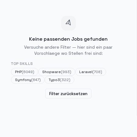
Keine passenden Jobs gefunden
Versuche andere Filter — hier sind ein paar
Vorschlaege wo Stellen frei sind:
TOP SKILLS
PHP
(
6049
)
Shopware
(
993
)
Laravel
(
708
)
Symfony
(
647
)
Typo3
(
322
)
Filter zurücksetzen