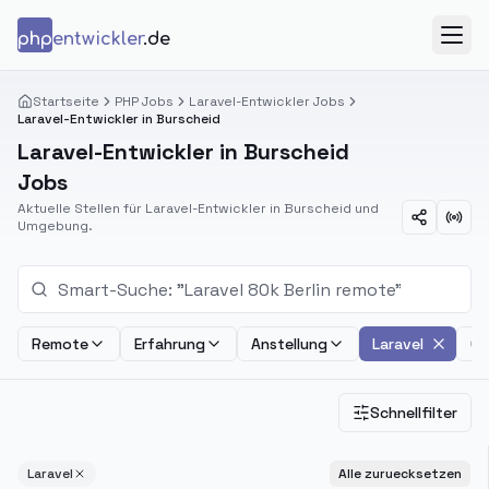
Zum Inhalt springen
php
entwickler
.de
Menü
Startseite
PHP Jobs
Laravel-Entwickler Jobs
Laravel-Entwickler in Burscheid
Laravel-Entwickler in Burscheid
Jobs
Aktuelle Stellen für Laravel-Entwickler in Burscheid und
Umgebung.
Remote
Erfahrung
Anstellung
Laravel
Ge
Schnellfilter
Laravel
Alle zuruecksetzen