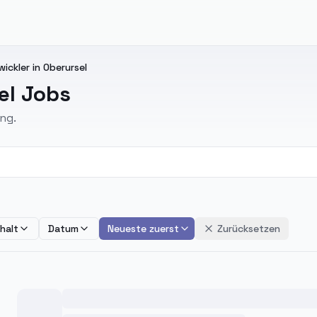
ickler in Oberursel
el Jobs
ng.
halt
Datum
Neueste zuerst
Zurücksetzen