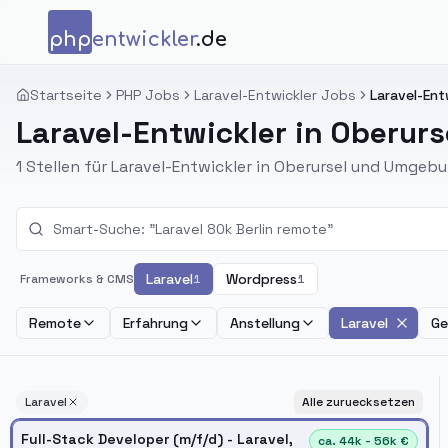
Zum Inhalt springen
php
entwickler
.de
Startseite
PHP Jobs
Laravel-Entwickler Jobs
Laravel-Entw
Laravel-Entwickler in Oberurs
1 Stellen für Laravel-Entwickler in Oberursel und Umgebu
Laravel
Wordpress
Frameworks & CMS
1
1
Remote
Erfahrung
Anstellung
Laravel
Ge
Laravel
Alle zuruecksetzen
Full-Stack Developer (m/f/d) - Laravel,
ca. 44k - 56k €