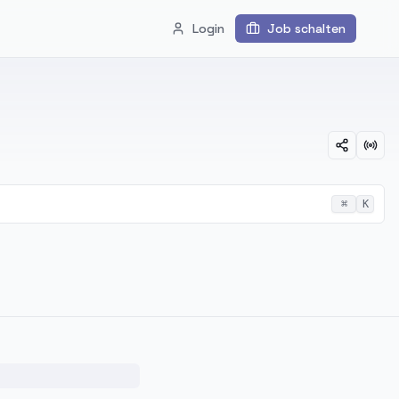
Login
Job schalten
⌘
K