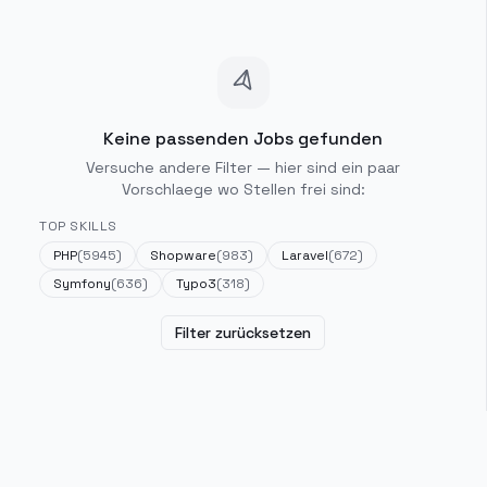
Keine passenden Jobs gefunden
Versuche andere Filter — hier sind ein paar
Vorschlaege wo Stellen frei sind:
TOP SKILLS
PHP
(
5945
)
Shopware
(
983
)
Laravel
(
672
)
Symfony
(
636
)
Typo3
(
318
)
Filter zurücksetzen