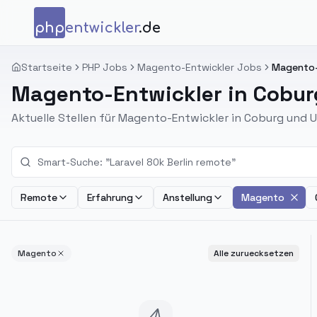
Zum Inhalt springen
php
entwickler
.de
Startseite
PHP Jobs
Magento-Entwickler Jobs
Magento-
Magento-Entwickler in Cobur
Aktuelle Stellen für Magento-Entwickler in Coburg und
Remote
Erfahrung
Anstellung
Magento
Magento
Alle zuruecksetzen