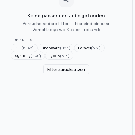
Keine passenden Jobs gefunden
Versuche andere Filter — hier sind ein paar
Vorschlaege wo Stellen frei sind:
TOP SKILLS
PHP
(
5945
)
Shopware
(
983
)
Laravel
(
672
)
Symfony
(
636
)
Typo3
(
318
)
Filter zurücksetzen