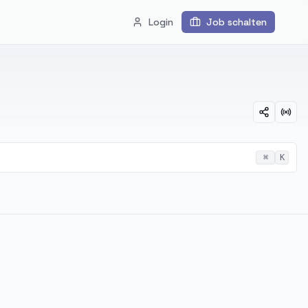
Login
Job schalten
⌘
K