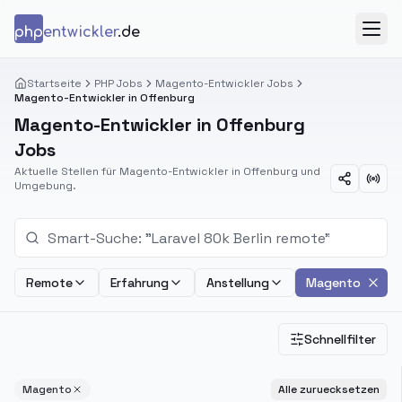
Zum Inhalt springen
php
entwickler
.de
Menü
Startseite
PHP Jobs
Magento-Entwickler Jobs
Magento-Entwickler in Offenburg
Magento-Entwickler in Offenburg
Jobs
Aktuelle Stellen für Magento-Entwickler in Offenburg und
Umgebung.
Remote
Erfahrung
Anstellung
Magento
Schnellfilter
Magento
Alle zuruecksetzen