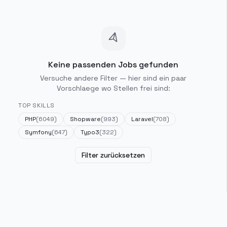
Keine passenden Jobs gefunden
Versuche andere Filter — hier sind ein paar
Vorschlaege wo Stellen frei sind:
TOP SKILLS
PHP
(
6049
)
Shopware
(
993
)
Laravel
(
708
)
Symfony
(
647
)
Typo3
(
322
)
Filter zurücksetzen