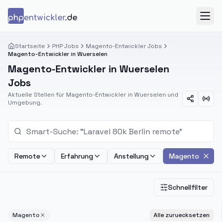
Zum Inhalt springen
php
entwickler
.de
Menü
Startseite
PHP Jobs
Magento-Entwickler Jobs
Magento-Entwickler in Wuerselen
Magento-Entwickler in Wuerselen
Jobs
Aktuelle Stellen für Magento-Entwickler in Wuerselen und
Umgebung.
Remote
Erfahrung
Anstellung
Magento
Schnellfilter
Magento
Alle zuruecksetzen