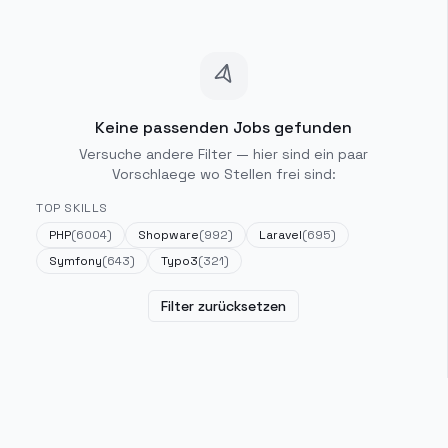
Keine passenden Jobs gefunden
Versuche andere Filter — hier sind ein paar
Vorschlaege wo Stellen frei sind:
TOP SKILLS
PHP
(
6004
)
Shopware
(
992
)
Laravel
(
695
)
Symfony
(
643
)
Typo3
(
321
)
Filter zurücksetzen