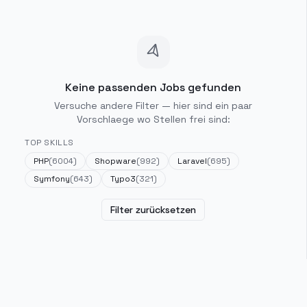
Keine passenden Jobs gefunden
Versuche andere Filter — hier sind ein paar
Vorschlaege wo Stellen frei sind:
TOP SKILLS
PHP
(
6004
)
Shopware
(
992
)
Laravel
(
695
)
Symfony
(
643
)
Typo3
(
321
)
Filter zurücksetzen