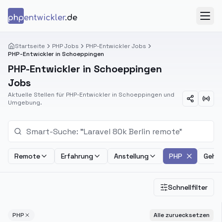
Zum Inhalt springen
php
entwickler
.de
Menü
Startseite
PHP Jobs
PHP-Entwickler Jobs
PHP-Entwickler in Schoeppingen
PHP-Entwickler in Schoeppingen
Jobs
Aktuelle Stellen für PHP-Entwickler in Schoeppingen und
Umgebung.
Remote
Erfahrung
Anstellung
PHP
Gehal
Schnellfilter
PHP
Alle zuruecksetzen